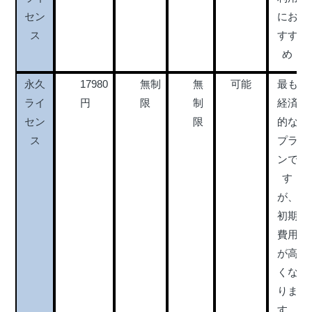
セン
にお
ス
すす
め
永久
17980
無制
無
可能
最も
ライ
円
限
制
経済
セン
限
的な
ス
プラ
ンで
す
が、
初期
費用
が高
くな
りま
す。