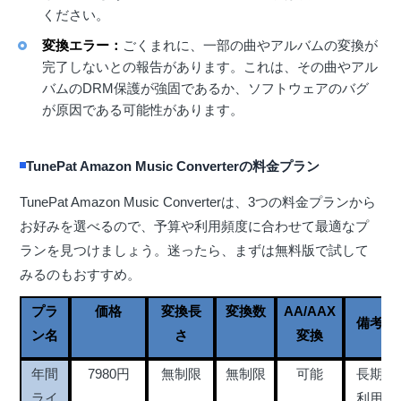
ください。
変換エラー：
ごくまれに、一部の曲やアルバムの変換が
完了しないとの報告があります。これは、その曲やアル
バムのDRM保護が強固であるか、ソフトウェアのバグ
が原因である可能性があります。
TunePat Amazon Music Converterの料金プラン
TunePat Amazon Music Converterは、3つの料金プランから
お好みを選べるので、予算や利用頻度に合わせて最適なプ
ランを見つけましょう。迷ったら、まずは無料版で試して
みるのもおすすめ。
プラ
価格
変換長
変換数
AA/AAX
備考
ン名
さ
変換
年間
7980円
無制限
無制限
可能
長期
ライ
利用