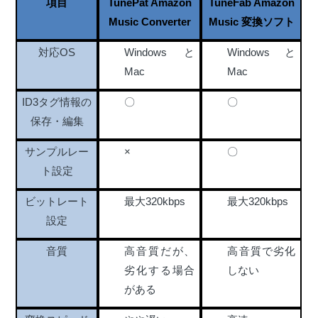
項目
TunePat Amazon
TuneFab Amazon
Music Converter
Music 変換ソフト
Windowsと
Windowsと
対応OS
Mac
Mac
ID3タグ情報の
〇
〇
保存・編集
サンプルレー
×
〇
ト設定
ビットレート
最大320kbps
最大320kbps
設定
音質
高音質だが、
高音質で劣化
劣化する場合
しない
がある