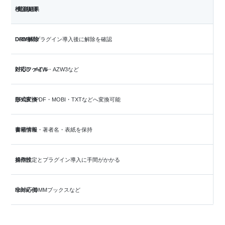
検証項目
実測結果
DRM解除
DeDRMプラグイン導入後に解除を確認
対応ファイル
EPUB・AZW・AZW3など
形式変換
EPUB・PDF・MOBI・TXTなどへ変換可能
書籍情報
タイトル・著者名・表紙を保持
操作性
初期設定とプラグイン導入に手間がかかる
非対応例
honto・DMMブックスなど