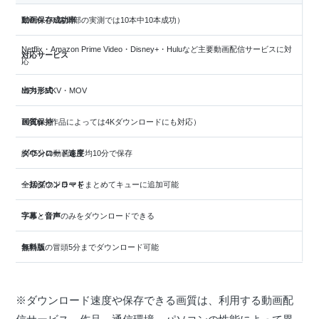
動画保存成功率
100％（※編集部の実測では10本中10本成功）
Netflix・Amazon Prime Video・Disney+・Huluなど主要動画配信サービスに対
対応サービス
応
出力形式
MP4・MKV・MOV
画質保持
1080p（作品によっては4Kダウンロードにも対応）
ダウンロード速度
約45分の動画を平均10分で保存
一括ダウンロード
全10話のドラマをまとめてキューに追加可能
字幕・音声
字幕と音声のみをダウンロードできる
無料版
各動画の冒頭5分までダウンロード可能
※ダウンロード速度や保存できる画質は、利用する動画配
信サービス、作品、通信環境、パソコンの性能によって異