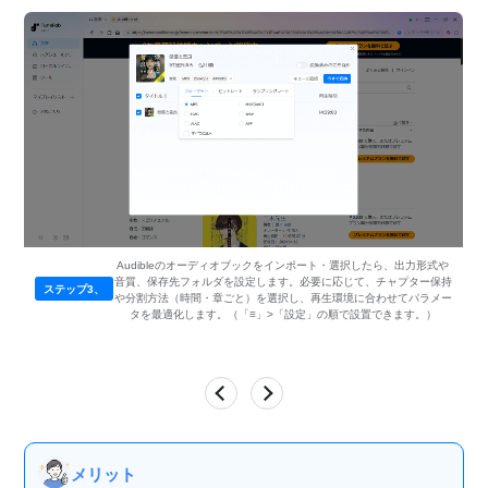
Audibleのオーディオブックをインポート・選択したら、出力形式や
音質、保存先フォルダを設定します。必要に応じて、チャプター保持
ステップ3、
や分割方法（時間・章ごと）を選択し、再生環境に合わせてパラメー
タを最適化します。（「≡」>「設定」の順で設置できます。）
メリット