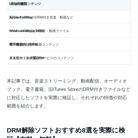
DRMの種類
主な対象コンテンツ
Apple FairPlay
旧iTunes StoreのDRM付き音楽・動画など
Windows Media DRM
WMA・WMVなどの音楽・動画ファイル
電子書籍向けDRM
EPUBなどの電子書籍コンテンツ
ストリーミング系DRM
音楽配信・動画配信サービスのコンテンツ
本記事では、音楽ストリーミング、動画配信、オーディオ
ブック、電子書籍、旧iTunes StoreのDRM付きファイルなど
に対応したソフトを実際に検証し、それぞれの特徴や対応
範囲を紹介します。
DRM解除ソフトおすすめ8選を実際に検