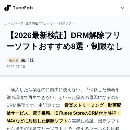
ホームページ
/
音楽関連
/
コピーガード解除ソフト
【2026最新検証】DRM解除フリ
ーソフトおすすめ8選・制限なし
森川 涼
編集者
2026-07-16
「購入した音楽なのに自由に使えない」「保存した動画を
別の環境で再生できない」といった悩みの原因になるのが
DRM保護です。本記事では、
音楽ストリーミング・動画配
信サービス、電子書籍、旧iTunes StoreのDRM付きM4P・
M4Vなどに対応した解除ソフト
を実際に検証。最新ソフト
から過去の定番フリーソフトまで、使えるツールや対応範