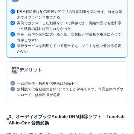
DRM解除後は配信期限やアプリの視聴制限を気にせず、好きな端
末でオフライン再生できる
実測ではテストした動画をすべて保存でき、長編作品でも途中停
止や映像の乱れは見られなかった
字幕・音声を個別に選べるため、吹替版と字幕版を用途に応じて
保存しやすい
複数サービスを利用している場合でも、ソフトを使い分ける必要
がない
デメリット
一部の新作・独占配信動画は解除不可
無料版では各動画の冒頭5分までしか保存できず、作品全体のダウ
ンロードには有料版が必要
3、オーディオブックAudible DRM解除ソフト – TuneFab
All-in-One 音楽変換