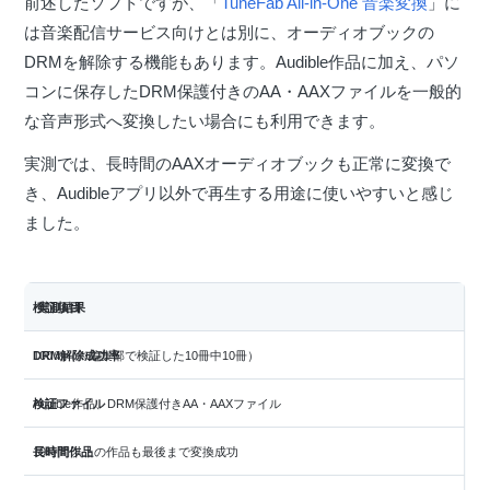
前述したソフトですが、「
TuneFab All-in-One 音楽変換
」に
は音楽配信サービス向けとは別に、オーディオブックの
DRMを解除する機能もあります。Audible作品に加え、パソ
コンに保存したDRM保護付きのAA・AAXファイルを一般的
な音声形式へ変換したい場合にも利用できます。
実測では、長時間のAAXオーディオブックも正常に変換で
き、Audibleアプリ以外で再生する用途に使いやすいと感じ
ました。
検証項目
実測結果
DRM解除成功率
100％（※編集部で検証した10冊中10冊）
検証ファイル
Audible作品、DRM保護付きAA・AAXファイル
長時間作品
10時間以上の作品も最後まで変換成功