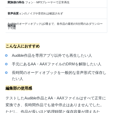
変換後の再生
PC・スマートフォン・MP3プレーヤーで正常再生
音声品質
ナレーションのノイズや音切れは確認されず
Audibleのオーディオブックは2冊まで、各作品の最初の5分間のみダウンロー
無料版
ド可能
こんな人におすすめ
Audible作品を専用アプリ以外でも再生したい人
手元にあるAA・AAXファイルのDRMを解除したい人
長時間のオーディオブックを一般的な音声形式で保存し
たい人
編集部の使用感
テストしたAudible作品とAA・AAXファイルはすべて正常に
変換でき、長時間作品でも途中停止はありませんでした。
ただし、作品が長いほど処理時間と保存容量が増えるた