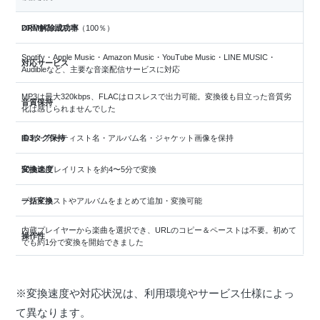
DRM解除成功率
20回中20回成功（100％）
Spotify・Apple Music・Amazon Music・YouTube Music・LINE MUSIC・
対応サービス
Audibleなど、主要な音楽配信サービスに対応
MP3は最大320kbps、FLACはロスレスで出力可能。変換後も目立った音質劣
音質保持
化は感じられませんでした
ID3タグ保持
曲名・アーティスト名・アルバム名・ジャケット画像を保持
変換速度
50曲のプレイリストを約4〜5分で変換
一括変換
プレイリストやアルバムをまとめて追加・変換可能
内蔵プレイヤーから楽曲を選択でき、URLのコピー＆ペーストは不要。初めて
操作性
でも約1分で変換を開始できました
※変換速度や対応状況は、利用環境やサービス仕様によっ
て異なります。