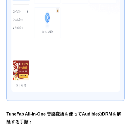
TuneFab All-in-One 音楽変換を使ってAudibleのDRMを解
除する
手順：