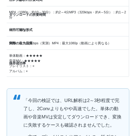
MP4（1080p・約10～30分）：約2～4分MP3（320kbps・約4～5分）：約1～2
ダウンロードの所要時間
分
出力可能な形式
MP3、MP4
実際の出力品質
MP3：最大320kbps（実測）MP4：最大1080p（動画により異なる）
単体動画：★★★★★
音楽MV：★★★★★
保存成功率
プレイリスト：×
アルバム：×
「今回の検証では、URL解析は2～3秒程度で完
了し、2Convよりもやや高速でした。単体の動
画や音楽MVは安定してダウンロードでき、変換
に失敗するケースも確認されませんでした。