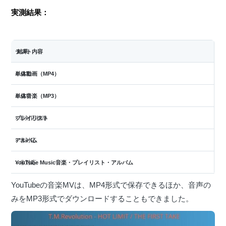
実測結果：
テスト内容
結果
単体動画（MP4）
○ 成功
単体音楽（MP3）
○ 成功
プレイリスト
× 非対応標準
アルバム
× 非対応
YouTube Music音楽・プレイリスト・アルバム
× 非対応
YouTubeの音楽MVは、MP4形式で保存できるほか、音声の
みをMP3形式でダウンロードすることもできました。