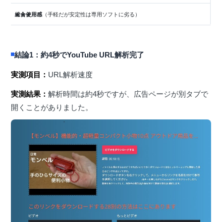
総合使用感
★★★☆☆（手軽だが安定性は専用ソフトに劣る）
結論1：約4秒でYouTube URL解析完了
実測項目：
URL解析速度
実測結果：
解析時間は約4秒ですが、広告ページが別タブで
開くことがありました。