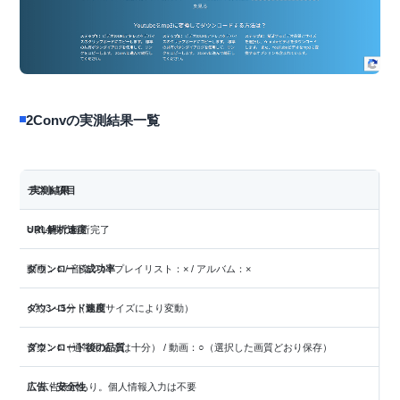
2Convの実測結果一覧
テスト項目
実測結果
URL解析速度
○ 約4秒で解析完了
ダウンロード成功率
動画：○ / 音楽：○ / プレイリスト：× / アルバム：×
ダウンロード速度
○ 約3～5分（動画サイズにより変動）
ダウンロード後の品質
音楽：○（通常用途では十分） / 動画：○（選択した画質どおり保存）
広告・安全性
△ 広告表示あり。個人情報入力は不要