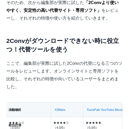
そのため、次から編集部が実際に試した
「2Convより使い
やすく、安定性の高い代替サイト・専用ソフト」
をレビュ
ーし、それぞれの特徴や使い方を紹介していきます。
2Convがダウンロードできない時に役立
つ！代替ツールを使う
ここで、編集部が実際に試した2Convの代替になる三つのツ
ールをレビューします。オンラインサイトと専用ソフトを
比較し、それぞれの特徴や向いているユーザーをまとめま
した。
比較項目
2Conv
Y2Mate
TuneFab YouTube Music変
★★★☆☆
★★★★☆
★★★★★
総合評価
（3.5/5）
（4.0/5）
（5.0/5）