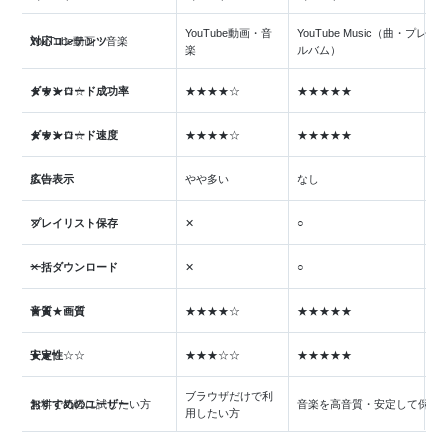
YouTube動画・音
YouTube Music（曲・プレ
対応コンテンツ
YouTube動画・音楽
楽
ルバム）
ダウンロード成功率
★★★☆☆
★★★★☆
★★★★★
ダウンロード速度
★★★☆☆
★★★★☆
★★★★★
広告表示
多い
やや多い
なし
プレイリスト保存
✕
✕
○
一括ダウンロード
✕
✕
○
音質・画質
★★★☆☆
★★★★☆
★★★★★
安定性
★★☆☆☆
★★★☆☆
★★★★★
ブラウザだけで利
おすすめのユーザー
無料で気軽に試したい方
音楽を高音質・安定して保存
用したい方