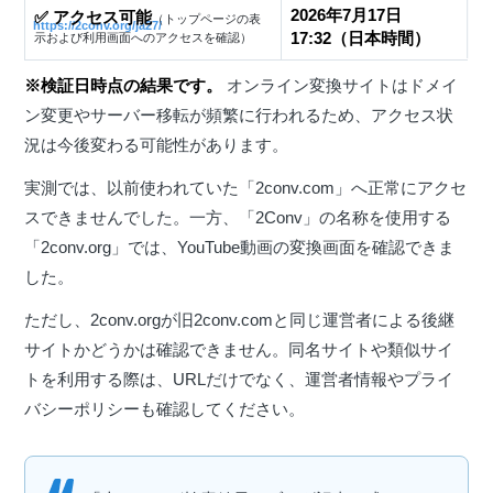
2026年7月17日
✅ アクセス可能
（トップページの表
https://2conv.org/ja27/
17:32（日本時間）
示および利用画面へのアクセスを確認）
※検証日時点の結果です。
オンライン変換サイトはドメイ
ン変更やサーバー移転が頻繁に行われるため、アクセス状
況は今後変わる可能性があります。
実測では、以前使われていた「2conv.com」へ正常にアクセ
スできませんでした。一方、「2Conv」の名称を使用する
「2conv.org」では、YouTube動画の変換画面を確認できま
した。
ただし、2conv.orgが旧2conv.comと同じ運営者による後継
サイトかどうかは確認できません。同名サイトや類似サイ
トを利用する際は、URLだけでなく、運営者情報やプライ
バシーポリシーも確認してください。