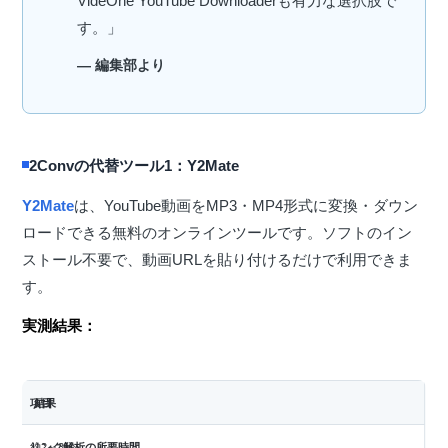
す。」
— 編集部より
2Convの代替ツール1：Y2Mate
Y2Mate
は、YouTube動画をMP3・MP4形式に変換・ダウン
ロードできる無料のオンラインツールです。ソフトのイン
ストール不要で、動画URLを貼り付けるだけで利用できま
す。
実測結果：
項目
結果
リンク解析の所要時間
約2～3秒