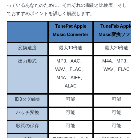
っているあなたのために、それぞれの機能と比較表、そし
ておすすめポイントを詳しく解説します。
TunePat Apple
TuneFab Apple
Music Converter
Music変換ソフト
変換速度
最大10倍速
最大20倍速
出力形式
MP3、AAC、
M4A、MP3、
WAV、FLAC、
WAV、FLAC
M4A、AIFF、
ALAC
ID3タグ編集
可能
可能
バッチ変換
可能
可能
歌詞の保存
可能
可能