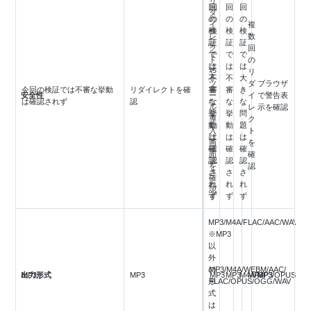
リ
回
回
回
回
ダ
の
の
の
の
イ
複
検
検
検
検
レ
数
証
証
証
証
ク
回
で
で
で
で
ト
の
は
は
は
は
や
リ
不
不
不
大
ツ
ダ
ブラウザ
今回の検証では不審な挙動
リダイレクトを確
審
審
審
き
安全性
ー
イ
で警告表
は確認されず
認
な
な
な
な
ル
レ
示を確認
挙
挙
挙
問
導
ク
動
動
動
題
入
ト
は
は
は
は
画
を
確
確
確
確
面
確
認
認
認
認
を
認
さ
さ
さ
さ
確
れ
れ
れ
れ
認
ず
ず
ず
ず
MP3/M4A/FLAC/AAC/WAV
※MP3
以
外
の
MP3/M4A/WEBM/AAC/
出力形式
MP3
MP3
MP3
MP3
M4A/MP3/OPUS/WA
MP3
MP3
形
FLAC/OPUS/OGG/WAV
式
は