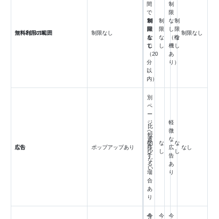
間
制
で
限
10
制
制
制
な
制
回
限
限
限
し
限
無料利用の範囲
フル2曲のDL
制限なし
制限なし
ま
な
な
な
（待
な
で
し
し
し
機
し
（20
あ
分
り）
以
内）
別
ペ
ー
ジ
軽
比
へ
微
較
遷
な
な
的
な
な
広告
なし
ポップアップあり
移
広
なし
し
少
し
し
す
告
な
る
あ
い
場
り
合
あ
り
今
今
今
今