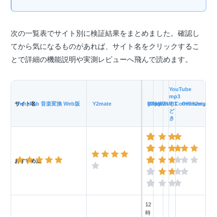
次の一覧表でサイト別に検証結果をまとめました。確認し
てから気になるものがあれば、サイト名をクリックするこ
とで詳細の機能説明や実測レビューへ飛んで読めます。
YouTube
mp3
サイト名
TuneFab 音楽変換 Web版
Y2mate
Dirpy
y2down
YTMP3
EZMP3
も
Convert2mp3
Offliberty
ど
き
おすすめ度
12
時