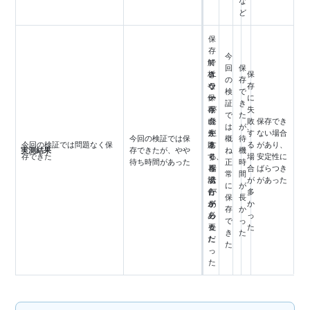
な
ど
保
存
今
解
で
回
保
析
き
エ
保
の
存
や
な
ラ
存
検
で
保
い
ー
に
証
き
存
場
が
失
で
た
に
合
発
敗
保存でき
は
が、
失
が
生
す
ない場合
今回の検証では保
概
待
今回の検証では問題なく保
敗
あ
す
る
があり、
実測結果
存できたが、やや
ね
機
存できた
す
り、
る
場
安定性に
待ち時間があった
正
時
る
再
場
合
ばらつき
常
間
場
試
合
が
があった
に
が
合
行
が
多
保
長
が
が
あ
か
存
か
あ
必
っ
っ
で
っ
っ
要
た
た
き
た
た
だ
た
っ
た